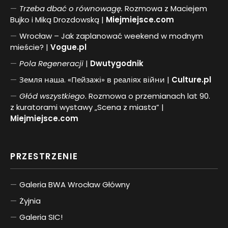
Trzeba dbać o równowagę.
Rozmowa z Maciejem
Bujko i Miką Drozdowską |
Miejmiejsce.com
Wrocław – Jak zaplanować weekend w modnym
mieście? |
Vogue.pl
Pol
a
Regeneracji
|
Dwutygodnik
Земля наша. «Пейзажі» в реаліях війни |
Culture.pl
Głód wszystkiego
. Rozmowa o przemianach lat 90.
z kuratorami wystawy „Scena z miasta” |
Miejmiejsce.com
PRZESTRZENIE
Galeria BWA Wrocław Główny
Żyjnia
Galeria SIC!