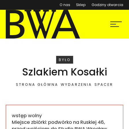
(otwiera się w nowym ok
O nas
Sklep
Godziny otwarcia
BWA Wrocław
Menu
Galerie Sztuki Współczesnej
WYDARZENIE
BYŁO
Szlakiem Kosałki
STRONA GŁÓWNA
WYDARZENIA
SPACER
wstęp wolny
Miejsce zbiórki: podwórko na Ruskiej 46,
przed wejściem do Studio BWA Wrocław