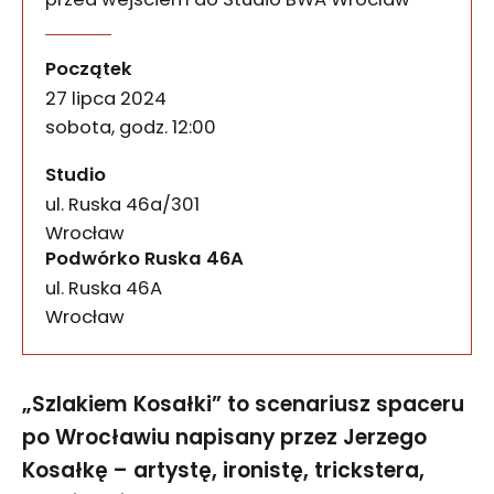
Szlakiem Kosałki
wydarzenia
„Szlakiem Kosałki” to scenariusz spaceru po Wrocł
Początek
27 lipca 2024
sobota, godz. 12:00
Studio
ul. Ruska 46a/301
50-079
Wrocław
Podwórko Ruska 46A
ul. Ruska 46A
50-079
Wrocław
„Szlakiem Kosałki” to scenariusz spaceru
po Wrocławiu napisany przez Jerzego
Kosałkę – artystę, ironistę, trickstera,