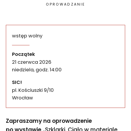
OPROWADZANIE
wstęp wolny
Oprowadzanie autorsko-ku
wydarzenia
Zapraszamy na oprowadzenie po wystawie „Szklarki.
Początek
21 czerwca 2026
niedziela, godz. 14:00
SIC!
pl. Kościuszki 9/10
50-028
Wrocław
Zapraszamy na oprowadzenie
po wystawie
„Szklarki. Ciało w materiale