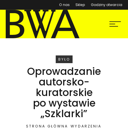
(otwiera się w nowym ok
O nas
Sklep
Godziny otwarcia
BWA Wrocław
Menu
Galerie Sztuki Współczesnej
WYDARZENIE
BYŁO
Oprowadzanie
autorsko-
kuratorskie
po wystawie
„Szklarki”
STRONA GŁÓWNA
WYDARZENIA