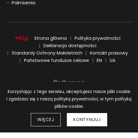
Palmiarnia
Strona główna
Polityka prywatności
Deklaracja dostępności
Standardy Ochrony Małoletnich
Kontakt prasowy
ENGLISH
UKRAIŃSKI
Państwowe fundusze celowe
EN
UA
Śledź nas na:
Informacja o plikach cookie
Korzystając z tego serwisu, akceptujesz nasze pliki cookie
i zgadzasz się z naszą polityką prywatności, w tym polityką
plików cookie.
WIĘCEJ
KONTYNUUJ
Strony 
© 2026
BWA Wrocław Galerie Sztuki Współczesnej
Wróć do góry strony