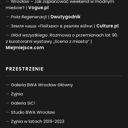
Wrocław – Jak zaplanować weekend w modnym
mieście? |
Vogue.pl
Pol
a
Regeneracji
|
Dwutygodnik
Земля наша. «Пейзажі» в реаліях війни |
Culture.pl
Głód wszystkiego
. Rozmowa o przemianach lat 90.
z kuratorami wystawy „Scena z miasta” |
Miejmiejsce.com
PRZESTRZENIE
Galeria BWA Wrocław Główny
Żyjnia
Galeria SIC!
Studio BWA Wrocław
Żyjnia w latach 2019-2023