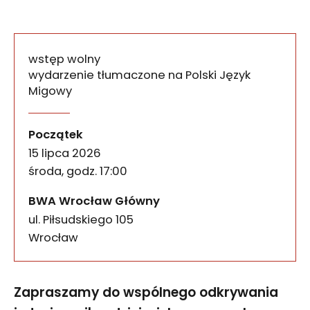
wstęp wolny
wydarzenie tłumaczone na Polski Język
Migowy
Oprowadzanie kuratorskie
wydarzenia
Zapraszamy do wspólnego odkrywania jednej z naj
Początek
15 lipca 2026
środa, godz. 17:00
BWA Wrocław Główny
ul. Piłsudskiego 105
50-085
Wrocław
Zapraszamy do wspólnego odkrywania