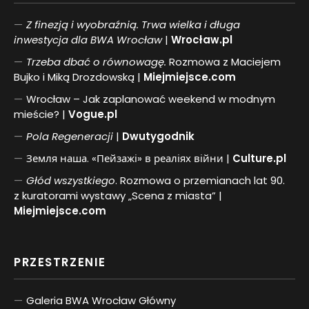
Z finezją i wyobraźnią. Trwa wielka i długa
inwestycja dla BWA Wrocław
|
Wrocław.pl
Trzeba dbać o równowagę.
Rozmowa z Maciejem
Bujko i Miką Drozdowską |
Miejmiejsce.com
Wrocław – Jak zaplanować weekend w modnym
mieście? |
Vogue.pl
Pol
a
Regeneracji
|
Dwutygodnik
Земля наша. «Пейзажі» в реаліях війни |
Culture.pl
Głód wszystkiego
. Rozmowa o przemianach lat 90.
z kuratorami wystawy „Scena z miasta” |
Miejmiejsce.com
PRZESTRZENIE
Galeria BWA Wrocław Główny