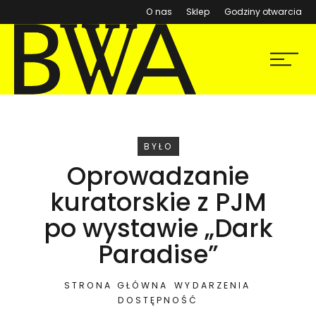
(otwiera się w nowym ok
O nas
Sklep
Godziny otwarcia
BWA Wrocław
Menu
Galerie Sztuki Współczesnej
WYDARZENIE
BYŁO
Oprowadzanie
kuratorskie z PJM
po wystawie „Dark
Paradise”
STRONA GŁÓWNA
WYDARZENIA
DOSTĘPNOŚĆ