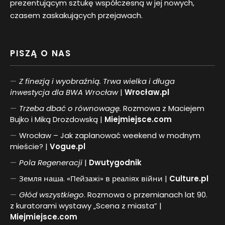
prezentującym sztukę współczesną w jej nowych,
czasem zaskakujących przejawach.
PISZĄ O NAS
Z finezją i wyobraźnią. Trwa wielka i długa
inwestycja dla BWA Wrocław
|
Wrocław.pl
Trzeba dbać o równowagę.
Rozmowa z Maciejem
Bujko i Miką Drozdowską |
Miejmiejsce.com
Wrocław – Jak zaplanować weekend w modnym
mieście? |
Vogue.pl
Pol
a
Regeneracji
|
Dwutygodnik
Земля наша. «Пейзажі» в реаліях війни |
Culture.pl
Głód wszystkiego
. Rozmowa o przemianach lat 90.
z kuratorami wystawy „Scena z miasta” |
Miejmiejsce.com