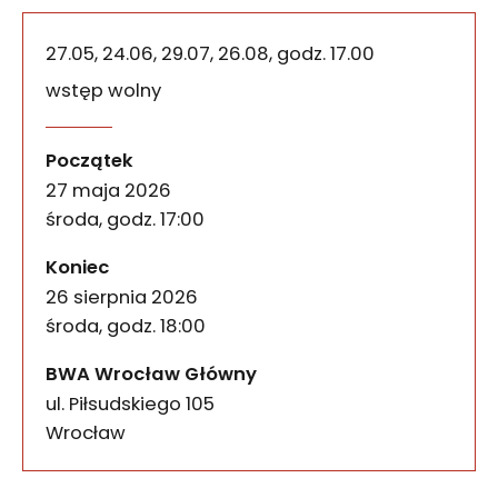
27.05, 24.06, 29.07, 26.08, godz. 17.00
wstęp wolny
Dark Paradise – oprowadz
wydarzenia
Raz w miesiącu, w czasie trwania wystawy „Dark 
Początek
27 maja 2026
środa, godz. 17:00
wydarzenia
Koniec
26 sierpnia 2026
środa, godz. 18:00
BWA Wrocław Główny
ul. Piłsudskiego 105
50-085
Wrocław