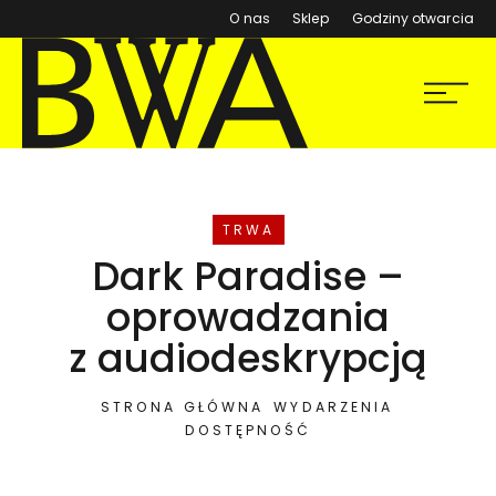
(otwiera się w nowym ok
O nas
Sklep
Godziny otwarcia
BWA Wrocław
Menu
Galerie Sztuki Współczesnej
WYDARZENIE
TRWA
Dark Paradise –
oprowadzania
z audiodeskrypcją
STRONA GŁÓWNA
WYDARZENIA
DOSTĘPNOŚĆ