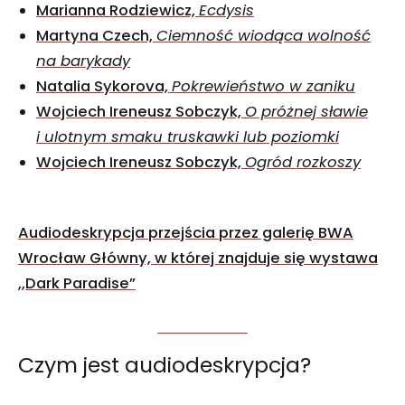
Marianna Rodziewicz,
Ecdysis
Martyna Czech,
Ciemność wiodąca wolność
na barykady
Natalia Sykorova,
Pokrewieństwo w zaniku
Wojciech Ireneusz Sobczyk,
O próżnej sławie
i ulotnym smaku truskawki lub poziomki
Wojciech Ireneusz Sobczyk,
Ogród rozkoszy
Audiodeskrypcja przejścia przez galerię BWA
Wrocław Główny, w której znajduje się wystawa
,,Dark Paradise”
Czym jest audiodeskrypcja?