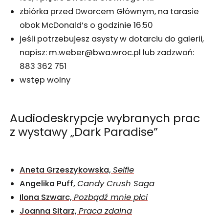
zbiórka przed Dworcem Głównym, na tarasie
obok McDonald’s o godzinie 16:50
jeśli potrzebujesz asysty w dotarciu do galerii,
napisz: m.weber@bwa.wroc.pl lub zadzwoń:
883 362 751
wstęp wolny
Audiodeskrypcje wybranych prac
z wystawy „Dark Paradise”
Aneta Grzeszykowska,
Selfie
Angelika Puff,
Candy Crush Saga
Ilona Szwarc,
Pozbądź mnie płci
Joanna Sitarz,
Praca zdalna