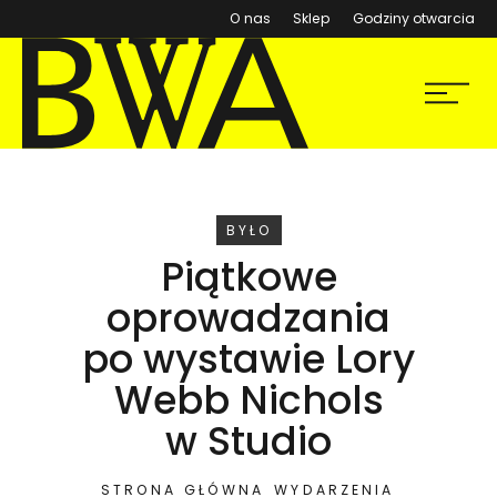
(otwiera się w nowym ok
O nas
Sklep
Godziny otwarcia
BWA Wrocław
Menu
Galerie Sztuki Współczesnej
WYDARZENIE
BYŁO
Piątkowe
oprowadzania
po wystawie Lory
Webb Nichols
w Studio
STRONA GŁÓWNA
WYDARZENIA