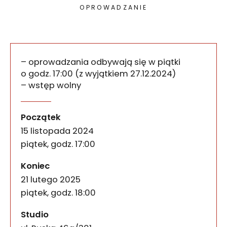
OPROWADZANIE
– oprowadzania odbywają się w piątki
o godz. 17:00 (z wyjątkiem 27.12.2024)
– wstęp wolny
Piątkowe oprowadzania po
wydarzenia
Chciałabym być żółtym psem. Mogłabym wtedy chod
Początek
15 listopada 2024
piątek, godz. 17:00
wydarzenia
Koniec
21 lutego 2025
piątek, godz. 18:00
Studio