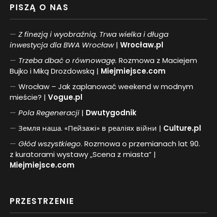
PISZĄ O NAS
Z finezją i wyobraźnią. Trwa wielka i długa
inwestycja dla BWA Wrocław
|
Wrocław.pl
Trzeba dbać o równowagę.
Rozmowa z Maciejem
Bujko i Miką Drozdowską |
Miejmiejsce.com
Wrocław – Jak zaplanować weekend w modnym
mieście? |
Vogue.pl
Pol
a
Regeneracji
|
Dwutygodnik
Земля наша. «Пейзажі» в реаліях війни |
Culture.pl
Głód wszystkiego
. Rozmowa o przemianach lat 90.
z kuratorami wystawy „Scena z miasta” |
Miejmiejsce.com
PRZESTRZENIE