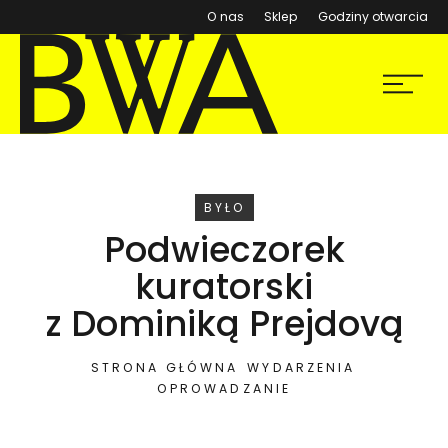
(otwiera się w nowym ok
O nas
Sklep
Godziny otwarcia
BWA Wrocław
Menu
Galerie Sztuki Współczesnej
WYDARZENIE
BYŁO
Podwieczorek
kuratorski
z Dominiką Prejdovą
STRONA GŁÓWNA
WYDARZENIA
OPROWADZANIE