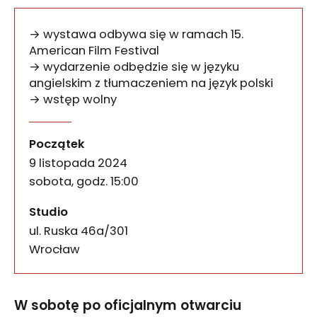
→ wystawa odbywa się w ramach 15.
American Film Festival
→ wydarzenie odbędzie się w języku
angielskim z tłumaczeniem na język polski
→ wstęp wolny
Podwieczorek kuratorski z
wydarzenia
W sobotę po oficjalnym otwarciu wystawy fotogra
Początek
9 listopada 2024
sobota, godz. 15:00
Studio
ul. Ruska 46a/301
50-079
Wrocław
W sobotę po oficjalnym otwarciu