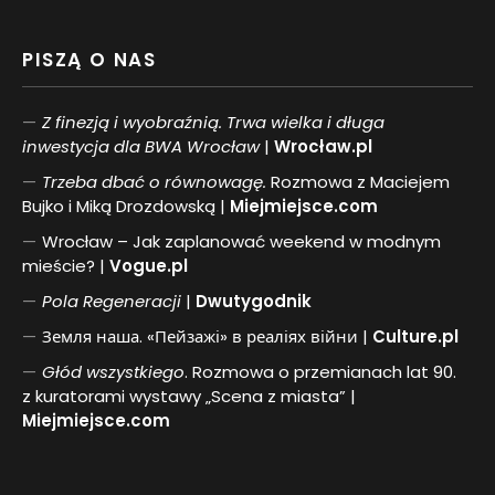
PISZĄ O NAS
Z finezją i wyobraźnią. Trwa wielka i długa
inwestycja dla BWA Wrocław
|
Wrocław.pl
Trzeba dbać o równowagę.
Rozmowa z Maciejem
Bujko i Miką Drozdowską |
Miejmiejsce.com
Wrocław – Jak zaplanować weekend w modnym
mieście? |
Vogue.pl
Pol
a
Regeneracji
|
Dwutygodnik
Земля наша. «Пейзажі» в реаліях війни |
Culture.pl
Głód wszystkiego
. Rozmowa o przemianach lat 90.
z kuratorami wystawy „Scena z miasta” |
Miejmiejsce.com