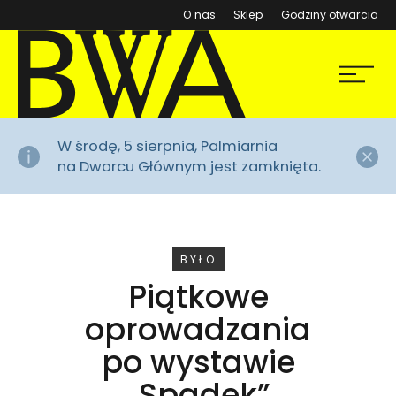
(otwiera się w nowym ok
O nas
Sklep
Godziny otwarcia
BWA Wrocław
Menu
Galerie Sztuki Współczesnej
Za
W środę, 5 sierpnia, Palmiarnia
na Dworcu Głównym jest zamknięta.
WYDARZENIE
BYŁO
Piątkowe
oprowadzania
po wystawie
„Spadek”