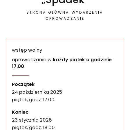
STRONA GŁÓWNA
WYDARZENIA
OPROWADZANIE
wstęp wolny
oprowadzanie w
każdy piątek o godzinie
17.00
Piątkowe oprowadzania p
wydarzenia
W piątki o godz. 17.00 zapraszamy na wspólne od
Początek
24 października 2025
piątek, godz. 17:00
wydarzenia
Koniec
23 stycznia 2026
piątek, godz. 18:00