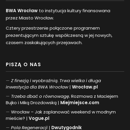
BWA Wrocław
to instytucja kultury finansowana
przez Miasto Wrocław.
Cztery przestrzenie połączone programem
prezentującym sztukę współczesną w jej nowych,
czasem zaskakujących przejawach.
PISZĄ O NAS
Z finezją i wyobraźnią. Trwa wielka i długa
inwestycja dla BWA Wrocław
|
Wrocław.pl
Trzeba dbać o równowagę.
Rozmowa z Maciejem
Bujko i Miką Drozdowską |
Miejmiejsce.com
Wrocław – Jak zaplanować weekend w modnym
mieście? |
Vogue.pl
Pol
a
Regeneracji
|
Dwutygodnik