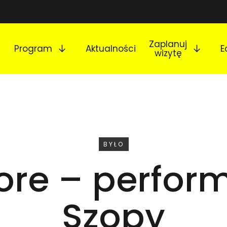
Rozwiń podmenu
Rozw
Zaplanuj
Program
Aktualności
E
wizytę
WYDARZENIE
BYŁO
ore – perfor
Szopy