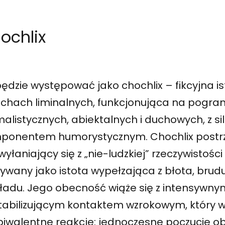
ochlix
będzie występować jako chochlix – fikcyjna i
echach liminalnych, funkcjonująca na pogra
alistycznych, abiektalnych i duchowych, z s
ponentem humorystycznym. Chochlix postrz
wyłaniający się z „nie-ludzkiej” rzeczywistośc
ywany jako istota wypełzająca z błota, brudu
kładu. Jego obecność wiąże się z intensywny
tabilizującym kontaktem wzrokowym, który 
iwalentne reakcje: jednoczesne poczucie ob