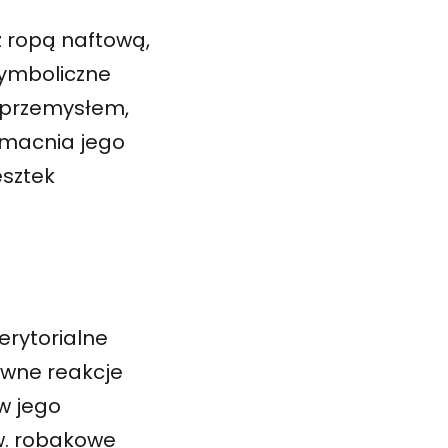
z ropą naftową,
symboliczne
z przemysłem,
zmacnia jego
esztek
erytorialne
tywne reakcje
w jego
w. robakowe