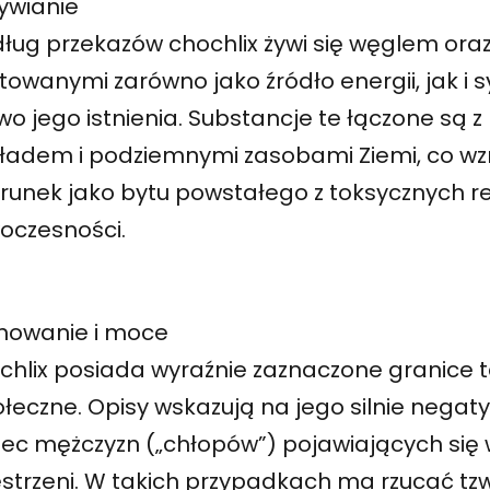
ywianie
ług przekazów chochlix żywi się węglem ora
towanymi zarówno jako źródło energii, jak i 
wo jego istnienia. Substancje te łączone są 
kładem i podziemnymi zasobami Ziemi, co w
erunek jako bytu powstałego z toksycznych r
oczesności.
howanie i moce
chlix posiada wyraźnie zaznaczone granice t
ołeczne. Opisy wskazują na jego silnie nega
ec mężczyzn („chłopów”) pojawiających się 
estrzeni. W takich przypadkach ma rzucać tz