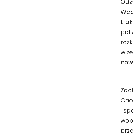
Odż
Wed
trak
pali
roz
wiz
now
Zac
Cho
i sp
wob
prz