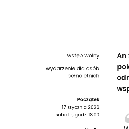
An 
wstęp wolny
pok
wydarzenie dla osób
pełnoletnich
odr
wsp
An Szopa rozwinie wątki obecne w wystawie Spadek
wydarzenia
Początek
17 stycznia 2026
sobota, godz. 18:00