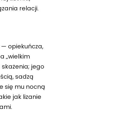
ania relacji.
t — opiekuńcza,
a „wielkim
 skażenia; jego
ością, sadzą
je się mu nocną
ie jak lizanie
ami.