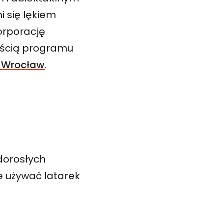
mi się lękiem
orporację
częścią programu
 Wrocław
.
dorosłych
e używać latarek