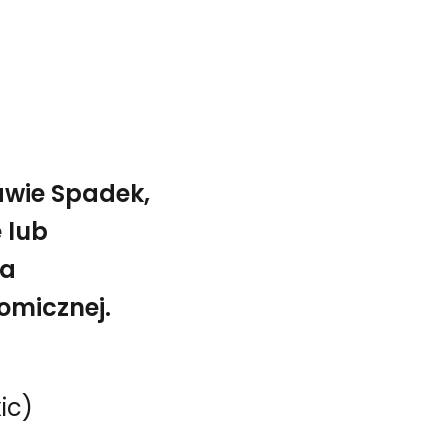
awie Spadek,
 lub
ia
omicznej.
 jest kluczowe dla zrozumienia współczesnej kondycji spo
xic)