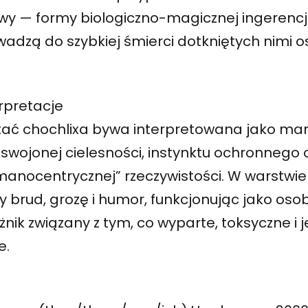
twy — formy biologiczno-magicznej ingerencj
adzą do szybkiej śmierci dotkniętych nimi o
rpretacje
tać chochlixa bywa interpretowana jako man
swojonej cielesności, instynktu ochronnego o
manocentrycznej” rzeczywistości. W warstwie
y brud, grozę i humor, funkcjonując jako oso
żnik związany z tym, co wyparte, toksyczne i
e.