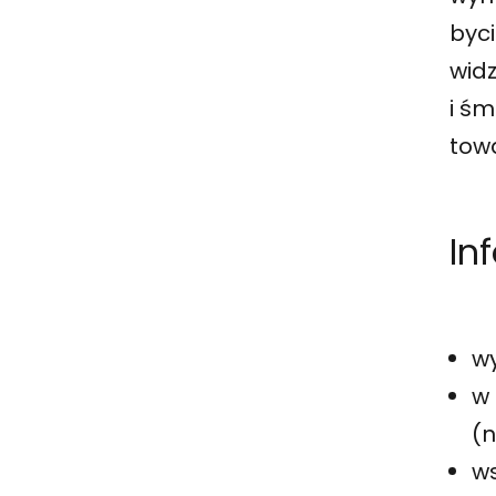
byci
wid
i śm
tow
In
w
w 
(n
ws