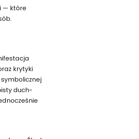
i — które
sób.
ifestacja
raz krytyki
 symbolicznej
bisty duch-
 jednocześnie