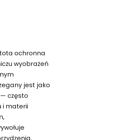
stota ochronna
niczu wyobrażeń
ilnym
egany jest jako
i — często
 i materii
m,
wywołuje
rzydzenia,