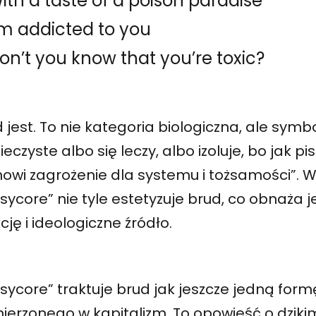
ith a taste of a poison paradise
’m addicted to you
on’t you know that you’re toxic?
 jest. To nie kategoria biologiczna, ale symbo
ieczyste albo się leczy, albo izoluje, bo jak pi
nowi zagrożenie dla systemu i tożsamości”. 
sycore” nie tyle estetyzuje brud, co obnaża 
cję i ideologiczne źródło.
sycore” traktuje brud jak jeszcze jedną form
ierzonego w kapitalizm. To opowieść o dziki