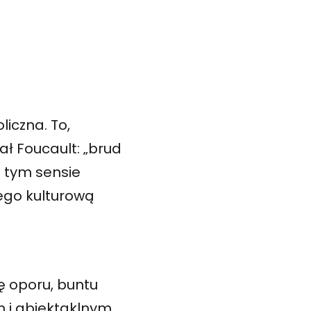
liczna. To,
sał Foucault: „brud
W tym sensie
jego kulturową
ę oporu, buntu
m i abiektaklnym