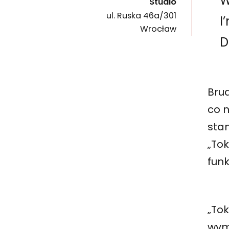
W
Studio
ul. Ruska 46a/301
I
50-079
Wrocław
D
Brud
co n
sta
„Tok
funk
„Tok
wym