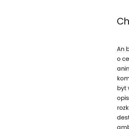
Ch
An 
o c
anim
kom
byt 
opis
roz
des
amb