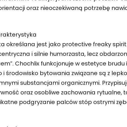
rientacji oraz nieoczekiwaną potrzebę nawiąz
rakterystyka
ta określana jest jako protective freaky spiri
entryczna i silnie humorzasta, lecz obdarzon
em”. Chochlix funkcjonuje w estetyce brudu i
o i środowisko bytowania związane są z lepk
iemnymi substancjami organicznymi. Przypisu
wność oraz osobliwe zachowania rytualne, tak
elikatne podgryzanie palców stóp ostrymi zęb