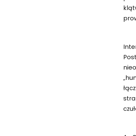
klą
prow
Inte
Pos
nieo
„hu
łącz
stra
czuł