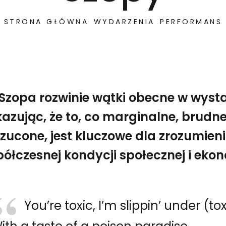
STRONA GŁÓWNA
WYDARZENIA
PERFORMANS
Szopa rozwinie wątki obecne w wyst
azując, że to, co marginalne, brudne
zucone, jest kluczowe dla zrozumien
ółczesnej kondycji społecznej i ekon
, pokazując, że to, co marginalne, brudne lub odrzucone,
Toksycore – performans An Szopy
You’re toxic, I’m slippin’ under (to