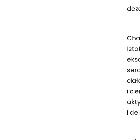
dezo
Cha
Isto
eksc
serc
ciał
i c
akty
i d