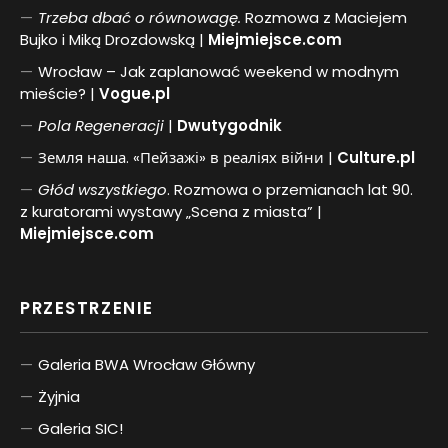
Trzeba dbać o równowagę.
Rozmowa z Maciejem
Bujko i Miką Drozdowską |
Miejmiejsce.com
Wrocław – Jak zaplanować weekend w modnym
mieście? |
Vogue.pl
Pol
a
Regeneracji
|
Dwutygodnik
Земля наша. «Пейзажі» в реаліях війни |
Culture.pl
Głód wszystkiego
. Rozmowa o przemianach lat 90.
z kuratorami wystawy „Scena z miasta” |
Miejmiejsce.com
PRZESTRZENIE
Galeria BWA Wrocław Główny
Żyjnia
Galeria SIC!