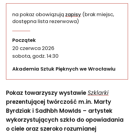
na pokaz obowiązują
zapisy
(brak miejsc,
dostępna lista rezerwowa)
,,Szklarki”. Pokaz rzeźbien
wydarzenia
Pokaz towarzyszy wystawie Szklarki prezentującej
Początek
20 czerwca 2026
sobota, godz. 14:30
Akademia Sztuk Pięknych we Wrocławiu
Pokaz towarzyszy wystawie
Szklarki
prezentującej twórczość m.in. Marty
Byrdziak i Sadhbh Mowlds – artystek
wykorzystujących szkło do opowiadania
o ciele oraz szeroko rozumianej