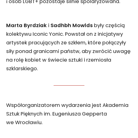
i osób LGBT+ pozostaje silnie spolaryzowana.
Marta Byrdziak
i
Sadhbh Mowlds
były częścią
kolektywu Iconic Yonic. Powstał on z inicjatywy
artystek pracujących ze szkłem, które połączyły
siły ponad granicami państw, aby zwrócić uwagę
na rolę kobiet w świecie sztuki i rzemiosła
szklarskiego.
Współorganizatorem wydarzenia jest Akademia
Sztuk Pięknych im. Eugeniusza Gepperta
we Wrocławiu.