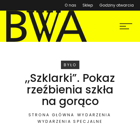
(otwiera się w nowym ok
O nas
Sklep
Godziny otwarcia
BWA Wrocław
Menu
Galerie Sztuki Współczesnej
WYDARZENIE
BYŁO
,,Szklarki”. Pokaz
rzeźbienia szkła
na gorąco
STRONA GŁÓWNA
WYDARZENIA
WYDARZENIA SPECJALNE