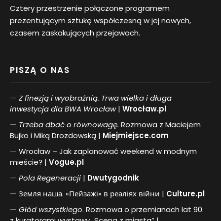
Cztery przestrzenie połączone programem
prezentującym sztukę współczesną w jej nowych,
czasem zaskakujących przejawach.
PISZĄ O NAS
Z finezją i wyobraźnią. Trwa wielka i długa
inwestycja dla BWA Wrocław
|
Wrocław.pl
Trzeba dbać o równowagę.
Rozmowa z Maciejem
Bujko i Miką Drozdowską |
Miejmiejsce.com
Wrocław – Jak zaplanować weekend w modnym
mieście? |
Vogue.pl
Pol
a
Regeneracji
|
Dwutygodnik
Земля наша. «Пейзажі» в реаліях війни |
Culture.pl
Głód wszystkiego
. Rozmowa o przemianach lat 90.
z kuratorami wystawy „Scena z miasta” |