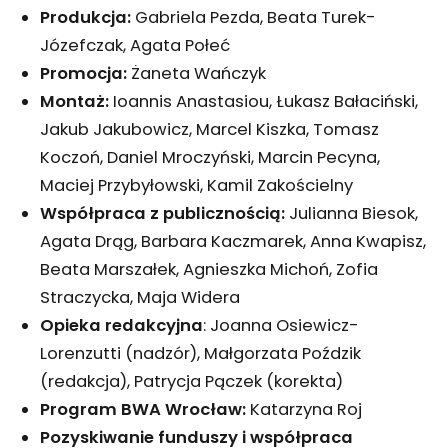
Produkcja:
Gabriela Pezda, Beata Turek-
Józefczak, Agata Połeć
Promocja:
Żaneta Wańczyk
Montaż:
Ioannis Anastasiou, Łukasz Bałaciński,
Jakub Jakubowicz, Marcel Kiszka, Tomasz
Koczoń, Daniel Mroczyński, Marcin Pecyna,
Maciej Przybyłowski, Kamil Zakościelny
Współpraca z publicznością:
Julianna Biesok,
Agata Drąg, Barbara Kaczmarek, Anna Kwapisz,
Beata Marszałek, Agnieszka Michoń, Zofia
Straczycka, Maja Widera
Opieka redakcyjna
: Joanna Osiewicz-
Lorenzutti (nadzór), Małgorzata Poździk
(redakcja), Patrycja Pączek (korekta)
Program BWA Wrocław:
Katarzyna Roj
Pozyskiwanie funduszy i współpraca