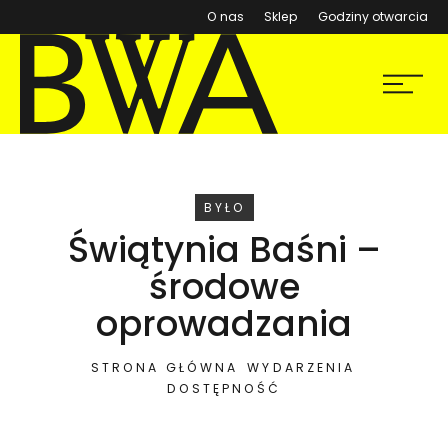
(otwiera się w nowym ok
O nas
Sklep
Godziny otwarcia
BWA Wrocław
Menu
Galerie Sztuki Współczesnej
WYDARZENIE
BYŁO
Świątynia Baśni –
środowe
oprowadzania
STRONA GŁÓWNA
WYDARZENIA
DOSTĘPNOŚĆ