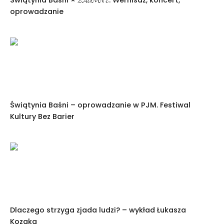
Świątynia Baśni × 𝓩𝓐𝓤𝓜𝓝𝓔. Wernisaż, koncert,
oprowadzanie
Świątynia Baśni – oprowadzanie w PJM. Festiwal
Kultury Bez Barier
Dlaczego strzyga zjada ludzi? – wykład Łukasza
Kozaka