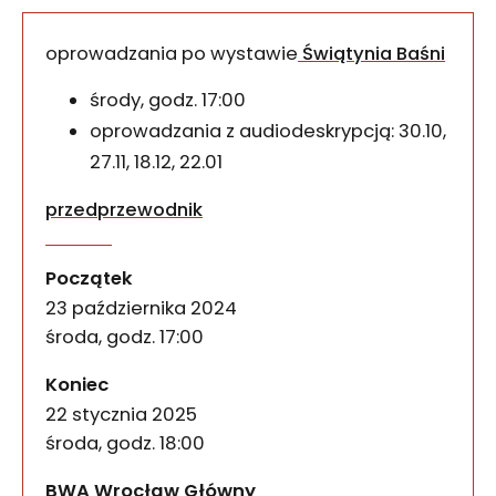
oprowadzania po wystawie
Świątynia Baśni
środy, godz. 17:00
oprowadzania z audiodeskrypcją: 30.10,
27.11, 18.12, 22.01
przedprzewodnik
Świątynia Baśni – środow
wydarzenia
Za górami, za lasami – o ile te jeszcze istniej
Początek
23 października 2024
środa, godz. 17:00
wydarzenia
Koniec
22 stycznia 2025
środa, godz. 18:00
BWA Wrocław Główny