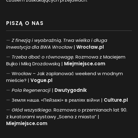
PISZĄ O NAS
Z finezją i wyobraźnią. Trwa wielka i długa
inwestycja dla BWA Wrocław
|
Wrocław.pl
Trzeba dbać o równowagę.
Rozmowa z Maciejem
Bujko i Miką Drozdowską |
Miejmiejsce.com
Wrocław – Jak zaplanować weekend w modnym
mieście? |
Vogue.pl
Pol
a
Regeneracji
|
Dwutygodnik
Земля наша. «Пейзажі» в реаліях війни |
Culture.pl
Głód wszystkiego
. Rozmowa o przemianach lat 90.
z kuratorami wystawy „Scena z miasta” |
Miejmiejsce.com