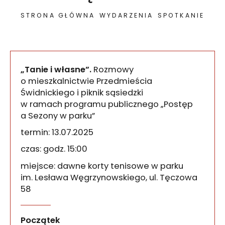
STRONA GŁÓWNA
WYDARZENIA
SPOTKANIE
„Tanie i własne”.
Rozmowy
o mieszkalnictwie Przedmieścia
Świdnickiego i piknik sąsiedzki
w ramach programu publicznego „Postęp
a Sezony w parku”
termin: 13.07.2025
czas: godz. 15:00
miejsce: dawne korty tenisowe w parku
im. Lesława Węgrzynowskiego, ul. Tęczowa
58
Tanie i własne. Rozmowy o 
wydarzenia
Rejon ul. Kolejowej i ul. Tęczowej to mieszanka
Początek