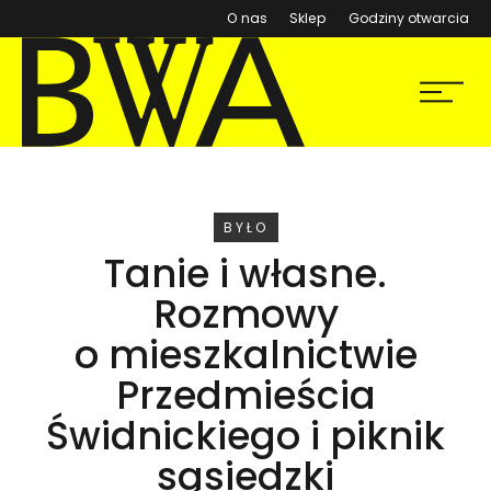
(otwiera się w nowym ok
O nas
Sklep
Godziny otwarcia
BWA Wrocław
Menu
Galerie Sztuki Współczesnej
WYDARZENIE
BYŁO
Tanie i własne.
Rozmowy
o mieszkalnictwie
Przedmieścia
Świdnickiego i piknik
sąsiedzki