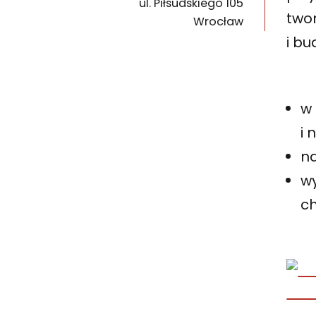
ul. Piłsudskiego 105
50-085
two
Wrocław
i bu
w
i 
n
wy
ch