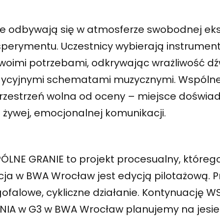
je odbywają się w atmosferze swobodnej eks
ksperymentu. Uczestnicy wybierają instrumen
swoimi potrzebami, odkrywając wrażliwość d
dycyjnymi schematami muzycznymi. Wspólne
przestrzeń wolna od oceny – miejsce doświa
 żywej, emocjonalnej komunikacji.
ÓLNE GRANIE to projekt procesualny, któreg
cja w BWA Wrocław jest edycją pilotażową. P
gofalowe, cykliczne działanie. Kontynuację
NIA w G3 w BWA Wrocław planujemy na jesień