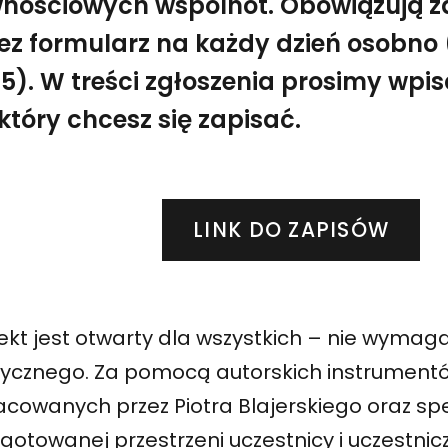
nościowych wspólnot. Obowiązują z
ez formularz na każdy dzień osobno 
5). W treści zgłoszenia prosimy wpis
który chcesz się zapisać.
m projekcie Wspólne granie, który poprzez wspólną akty
Wspólne granie. Artystyczno-dźwiękowe warsztaty z P
LINK DO ZAPISÓW
jekt jest otwarty dla wszystkich – nie wyma
ycznego. Za pomocą autorskich instrument
acowanych przez Piotra Blajerskiego oraz spe
gotowanej przestrzeni uczestnicy i uczestnicz