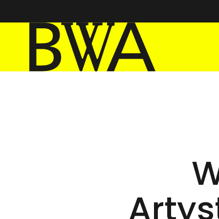
BWA Wrocław
Galerie Sztuki Współczesnej
W
Arty