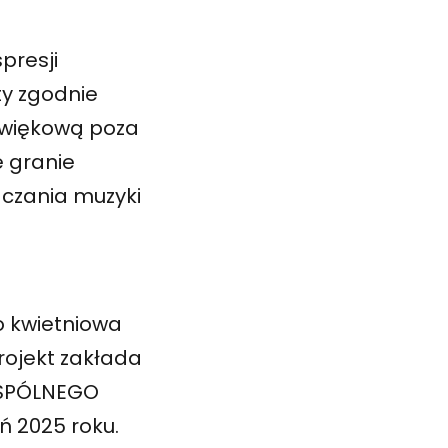
presji
ty zgodnie
źwiękową poza
 granie
dczania muzyki
o kwietniowa
rojekt zakłada
 WSPÓLNEGO
 2025 roku.