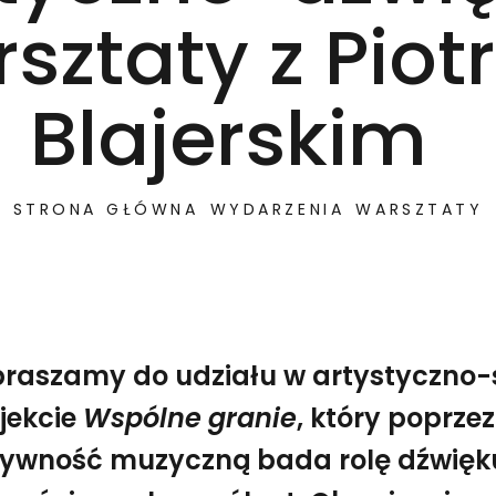
sztaty z Pio
Blajerskim
STRONA GŁÓWNA
WYDARZENIA
WARSZTATY
raszamy do udziału w artystyczno
jekcie
Wspólne granie
, który poprze
ywność muzyczną bada rolę dźwięku