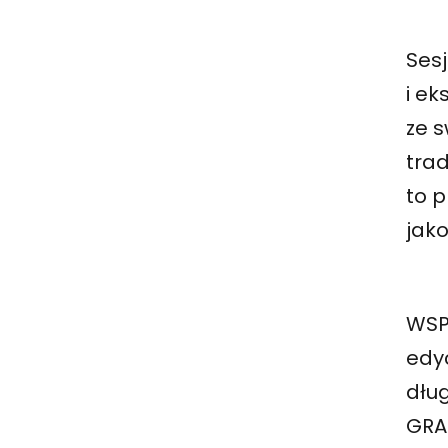
Ses
i e
ze 
tra
to 
jako
WSP
edy
dłu
GRA