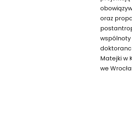
obowiązyw
oraz prop
postantro
wspólnoty 
doktoranck
Matejki w 
we Wrocła