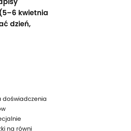
apisy
(5–6 kwietnia
ać dzień,
wność muzyczną bada rolę dźwięku w tworzeniu równości
iotrem Blajerskim
ga doświadczenia
ów
cjalnie
ki na równi