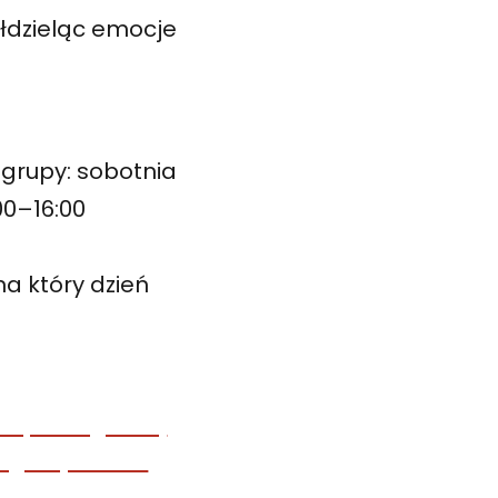
łdzieląc emocje
grupy: sobotnia
00–16:00
a który dzień