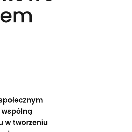
trem
-społecznym
z wspólną
 w tworzeniu