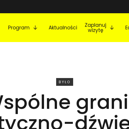
Rozwiń podmenu
Rozw
Zaplanuj
Program
Aktualności
E
wizytę
WYDARZENIE
BYŁO
spólne grani
styczno-dźwi