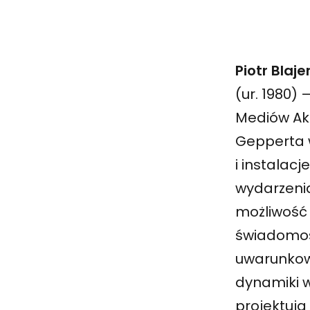
Piotr Blaje
(ur. 1980) 
Mediów Aka
Gepperta w
i instalac
wydarzeni
możliwość 
świadomoś
uwarunkow
dynamiki w
projektują 