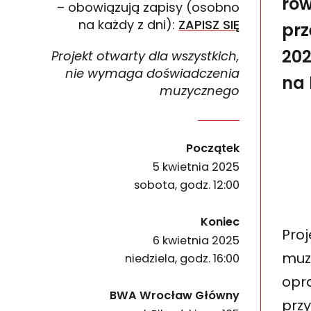
rów
– obowiązują zapisy (osobno
na każdy z dni):
ZAPISZ SIĘ
prz
202
Projekt otwarty dla wszystkich,
nie wymaga doświadczenia
na 
muzycznego
Zapraszamy do udziału w artystyczno-społeczny
wydarzenia
Początek
5 kwietnia 2025
sobota, godz. 12:00
wydarzenia
Koniec
Pro
6 kwietnia 2025
muz
niedziela, godz. 16:00
opr
BWA Wrocław Główny
przy