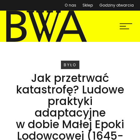
(otwiera się w nowym ok
O nas
Sklep
Godziny otwarcia
BWA Wrocław
Menu
Galerie Sztuki Współczesnej
WYDARZENIE
BYŁO
Jak przetrwać
katastrofę? Ludowe
praktyki
adaptacyjne
w dobie Małej Epoki
Lodowcowej (1645-