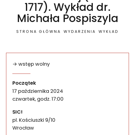
1717). Wykład dr.
Michała Pospiszyla
STRONA GŁÓWNA
WYDARZENIA
WYKŁAD
→ wstęp wolny
Jak przetrwać katastrofę?
wydarzenia
Podczas spotkania w SIC! w przestrzeni wystawy 
Początek
17 października 2024
czwartek, godz. 17:00
SIC!
pl. Kościuszki 9/10
50-028
Wrocław