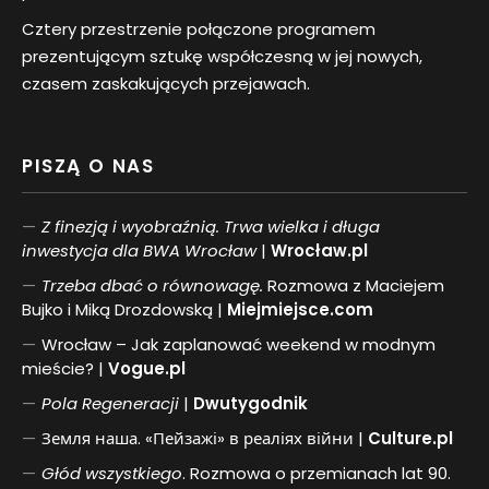
Cztery przestrzenie połączone programem
prezentującym sztukę współczesną w jej nowych,
czasem zaskakujących przejawach.
PISZĄ O NAS
Z finezją i wyobraźnią. Trwa wielka i długa
inwestycja dla BWA Wrocław
|
Wrocław.pl
Trzeba dbać o równowagę.
Rozmowa z Maciejem
Bujko i Miką Drozdowską |
Miejmiejsce.com
Wrocław – Jak zaplanować weekend w modnym
mieście? |
Vogue.pl
Pol
a
Regeneracji
|
Dwutygodnik
Земля наша. «Пейзажі» в реаліях війни |
Culture.pl
Głód wszystkiego
. Rozmowa o przemianach lat 90.