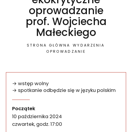
oprowadzanie
prof. Wojciecha
Małeckiego
STRONA GŁÓWNA
WYDARZENIA
OPROWADZANIE
→ wstęp wolny
→ spotkanie odbędzie się w języku polskim
Science fiction, sztuka i 
wydarzenia
Zapraszamy na autorskie oprowadzanie po wystawi
Początek
10 października 2024
czwartek, godz. 17:00