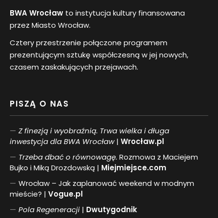
BWA Wrocław
to instytucja kultury finansowana
przez Miasto Wrocław.
Cztery przestrzenie połączone programem
prezentującym sztukę współczesną w jej nowych,
czasem zaskakujących przejawach.
PISZĄ O NAS
Z finezją i wyobraźnią. Trwa wielka i długa
inwestycja dla BWA Wrocław
|
Wrocław.pl
Trzeba dbać o równowagę.
Rozmowa z Maciejem
Bujko i Miką Drozdowską |
Miejmiejsce.com
Wrocław – Jak zaplanować weekend w modnym
mieście? |
Vogue.pl
Pol
a
Regeneracji
|
Dwutygodnik