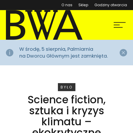
(otwiera się w nowym ok
O nas
Sklep
Godziny otwarcia
BWA Wrocław
Menu
Galerie Sztuki Współczesnej
Za
W środę, 5 sierpnia, Palmiarnia
na Dworcu Głównym jest zamknięta.
WYDARZENIE
BYŁO
Science fiction,
sztuka i kryzys
klimatu –
ekokrytyczne