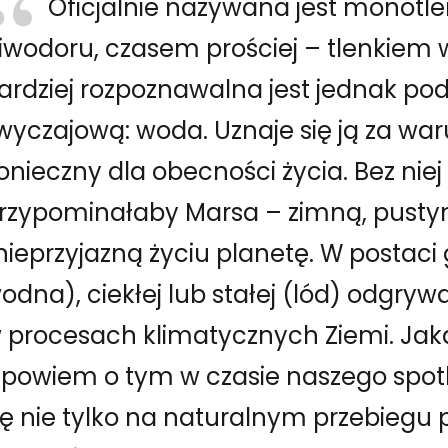
Oficjalnie nazywana jest monotl
iwodoru, czasem prościej – tlenkiem 
ardziej rozpoznawalna jest jednak po
wyczajową: woda. Uznaje się ją za wa
onieczny dla obecności życia. Bez nie
rzypominałaby Marsa – zimną, pust
 nieprzyjazną życiu planetę. W postac
odna), ciekłej lub stałej (lód) odgryw
 procesach klimatycznych Ziemi. Jak
powiem o tym w czasie naszego spotk
ię nie tylko na naturalnym przebiegu