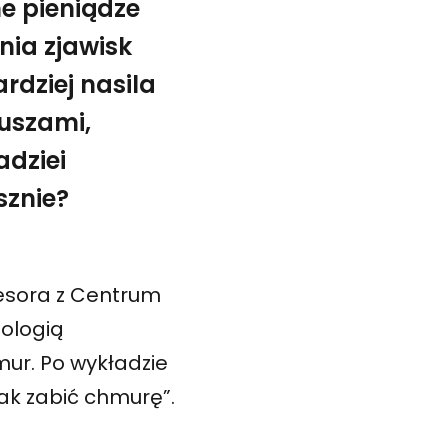
e pieniądze
nia zjawisk
rdziej nasila
suszami,
adziei
sznie?
esora z Centrum
ologią
mur. Po wykładzie
ak zabić chmurę”.