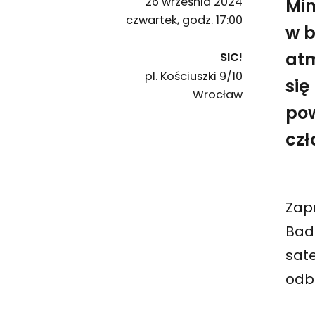
26 września 2024
Mim
czwartek, godz. 17:00
w b
atm
SIC!
pl. Kościuszki 9/10
się
50-028
Wrocław
pow
czł
Zap
Bad
sat
odb