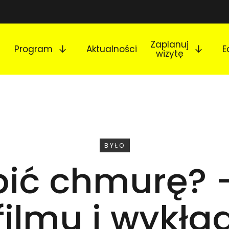
Rozwiń podmenu
Rozw
Zaplanuj
Program
Aktualności
E
wizytę
WYDARZENIE
BYŁO
bić chmurę? 
filmu i wykła