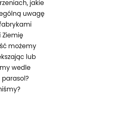
zeniach, jakie
czególną uwagę
 fabrykami
i Ziemię
kość możemy
ększając lub
emy wedle
 parasol?
nniśmy?