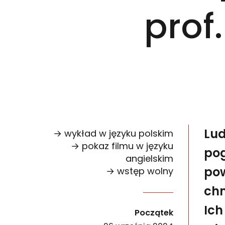
prof
Lud
→ wykład w języku polskim
→ pokaz filmu w języku
pog
angielskim
pow
→ wstęp wolny
chm
Ludzie od wieków podejmowali próby kontrolowa
Ich
wydarzenia
Początek