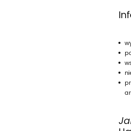
In
wy
po
w
ni
pr
ar
Ja