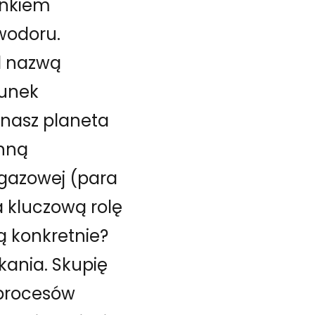
enkiem
wodoru.
d nazwą
runek
j nasz planeta
ynną
i gazowej (para
a kluczową rolę
ą konkretnie?
ania. Skupię
 procesów