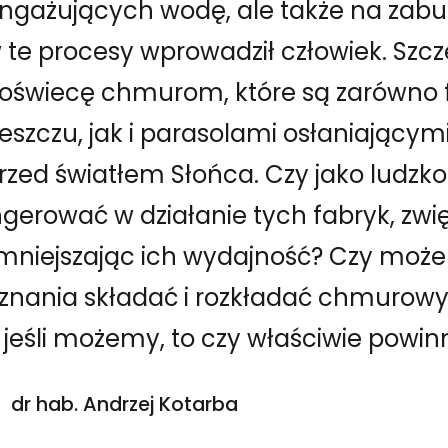
ngażujących wodę, ale także na zabur
 te procesy wprowadził człowiek. Sz
oświecę chmurom, które są zarówno
eszczu, jak i parasolami osłaniającym
rzed światłem Słońca. Czy jako ludz
ngerować w działanie tych fabryk, zwi
mniejszając ich wydajność? Czy moż
znania składać i rozkładać chmurowy
 jeśli możemy, to czy właściwie powi
dr hab. Andrzej Kotarba