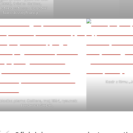
(1939), źródło: Gallica,
lioteka cyfrowa Biblioteki
Narodowej Francji
Kadr z filmu „
kładka pisma Colliers, maj 1954, rysunek:
Frederick Siebel,