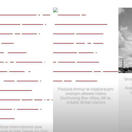
Urz
Aust
Podział chmur w najstarszym
znanym atlasie nieba
Dunhuang Star Atlas, VIII w,
źródło: British Library
Atlas International des
ges et des Types de Ciel