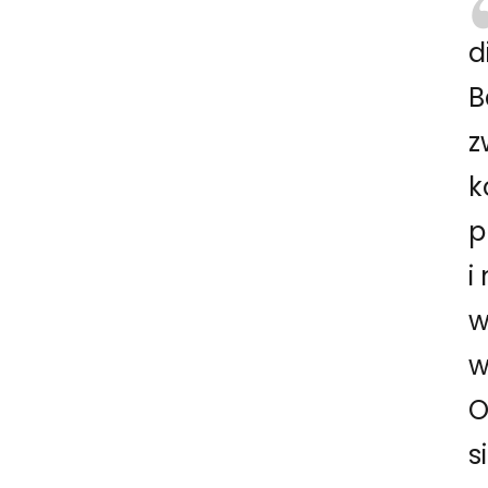
d
B
z
k
p
i
w
w
O
s