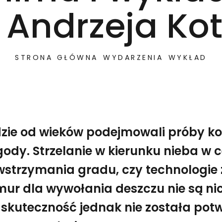
. Andrzeja Ko
STRONA GŁÓWNA
WYDARZENIA
WYKŁAD
zie od wieków podejmowali próby k
ody. Strzelanie w kierunku nieba w c
strzymania gradu, czy technologie
ur dla wywołania deszczu nie są n
nia pogody. Strzelanie w kierunku nieba w celu powstr
Jak zabić chmurę? – pokaz filmu i wykład prof. Andrze
 skuteczność jednak nie została pot