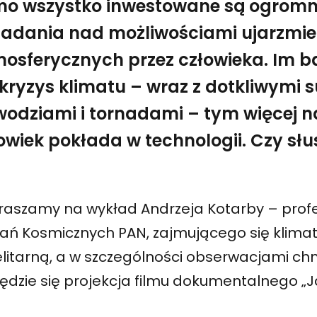
o wszystko inwestowane są ogromn
adania nad możliwościami ujarzmie
osferycznych przez człowieka. Im ba
 kryzys klimatu – wraz z dotkliwymi 
odziami i tornadami – tym więcej n
owiek pokłada w technologii. Czy słu
raszamy na wykład Andrzeja Kotarby – prof
ań Kosmicznych PAN, zajmującego się klimat
elitarną, a w szczególności obserwacjami ch
ędzie się projekcja filmu dokumentalnego „J