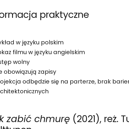
formacja praktyczne
kład w języku polskim
kaz filmu w języku angielskim
stęp wolny
e obowiązują zapisy
ojekcja odbędzie się na parterze, brak barie
chitektonicznych
k zabić chmurę
(2021), reż. T