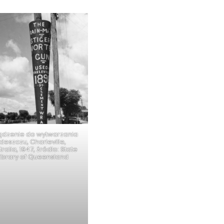
ądzenie do wytwarzania
deszczu, Charleville,
ralia, 1947, źródło: State
Library of Queensland